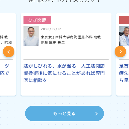
ひざ関節
2023/12/15
 教
東京女子医科大学病院 整形外科 助教
、昭和
伊藤 匡史 先生
Previ
Next
ous
ーツ
膝がしびれる、水が溜る 人工膝関節
足首
応で
置換術後に気になることがあれば専門
療法
医に相談を
ら早
もっと見る