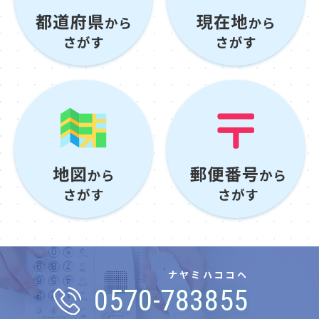
ナヤミハココヘ
0570-783855