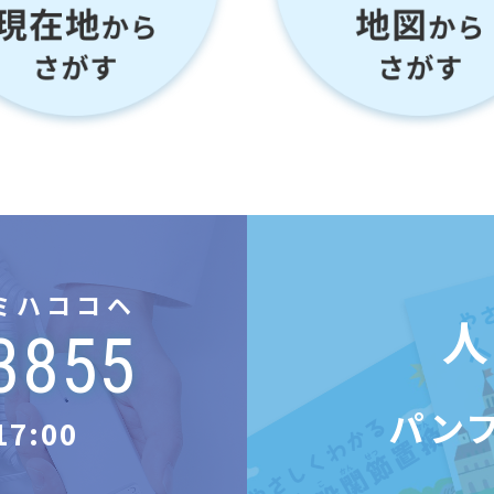
ミハココヘ
人
3855
パン
17:00