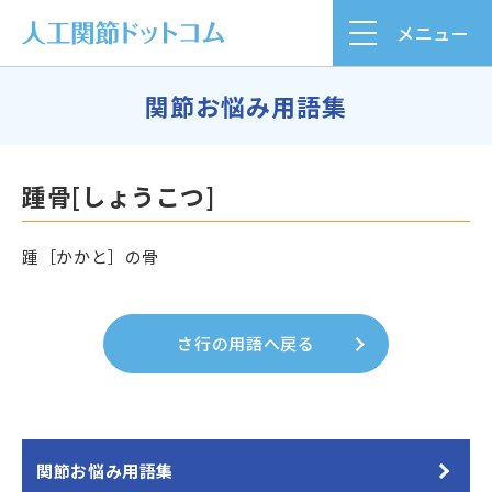
メニュー
関節お悩み用語集
踵骨[しょうこつ]
踵［かかと］の骨
さ行の用語へ戻る
関節お悩み用語集